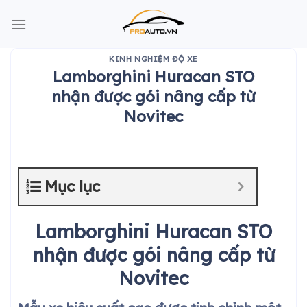
Skip
to
content
KINH NGHIỆM ĐỘ XE
Lamborghini Huracan STO
nhận được gói nâng cấp từ
Novitec
Mục lục
Lamborghini Huracan STO
nhận được gói nâng cấp từ
Novitec