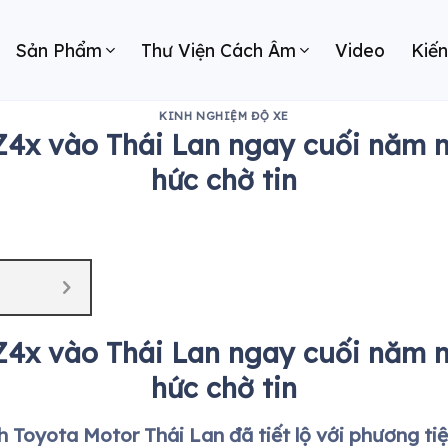
Sản Phẩm
Thư Viện Cách Âm
Video
Kiế
KINH NGHIỆM ĐỘ XE
Z4x vào Thái Lan ngay cuối năm 
hức chờ tin
Z4x vào Thái Lan ngay cuối năm 
hức chờ tin
h Toyota Motor Thái Lan đã tiết lộ với phương ti