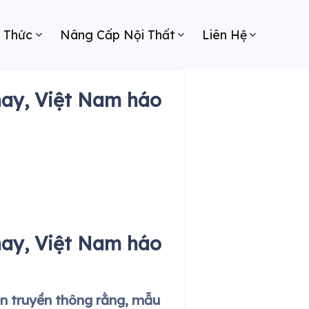
n Thức
Nâng Cấp Nội Thất
Liên Hệ
nay, Việt Nam háo
nay, Việt Nam háo
ện truyền thông rằng, mẫu