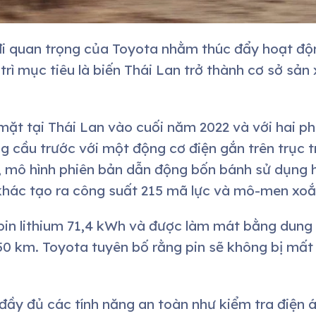
i quan trọng của Toyota nhằm thúc đẩy hoạt độn
 trì mục tiêu là biến Thái Lan trở thành cơ sở sản
mặt tại Thái Lan vào cuối năm 2022 và với hai p
g cầu trước với một động cơ điện gắn trên trục 
mô hình phiên bản dẫn động bốn bánh sử dụng h
 khác tạo ra công suất 215 mã lực và mô-men xo
pin lithium 71,4 kWh và được làm mát bằng dung 
50 km. Toyota tuyên bố rằng pin sẽ không bị mất
đầy đủ các tính năng an toàn như kiểm tra điện á