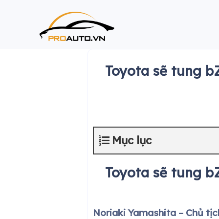
Skip
to
content
Toyota sẽ tung b
Mục lục
Toyota sẽ tung b
Noriaki Yamashita – Chủ tịc