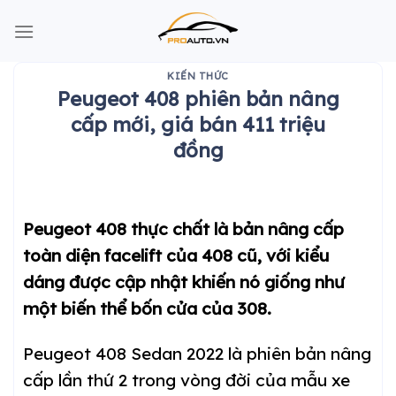
Skip
to
content
KIẾN THỨC
Peugeot 408 phiên bản nâng
cấp mới, giá bán 411 triệu
đồng
Peugeot 408 thực chất là bản nâng cấp
toàn diện facelift của 408 cũ, với kiểu
dáng được cập nhật khiến nó giống như
một biến thể bốn cửa của 308.
Peugeot 408 Sedan 2022 là phiên bản nâng
cấp lần thứ 2 trong vòng đời của mẫu xe