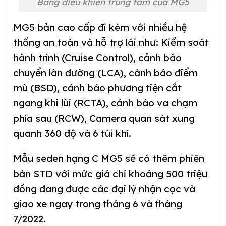
Bảng điều khiển trung tâm của MG5
MG5 bản cao cấp đi kèm với nhiều hệ
thống an toàn và hỗ trợ lái như: Kiểm soát
hành trình (Cruise Control), cảnh báo
chuyển làn đường (LCA), cảnh báo điểm
mù (BSD), cảnh báo phương tiện cắt
ngang khi lùi (RCTA), cảnh báo va chạm
phía sau (RCW), Camera quan sát xung
quanh 360 độ và 6 túi khí.
Mẫu seden hạng C MG5 sẽ có thêm phiên
bản STD với mức giá chỉ khoảng 500 triệu
đồng đang được các đại lý nhận cọc và
giao xe ngay trong tháng 6 và tháng
7/2022.