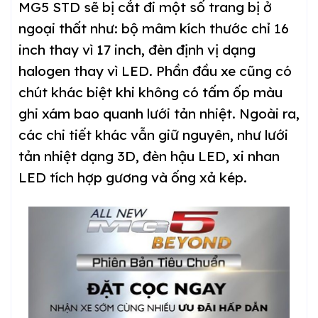
MG5 STD sẽ bị cắt đi một số trang bị ở
ngoại thất như: bộ mâm kích thước chỉ 16
inch thay vì 17 inch, đèn định vị dạng
halogen thay vì LED. Phần đầu xe cũng có
chút khác biệt khi không có tấm ốp màu
ghi xám bao quanh lưới tản nhiệt. Ngoài ra,
các chi tiết khác vẫn giữ nguyên, như lưới
tản nhiệt dạng 3D, đèn hậu LED, xi nhan
LED tích hợp gương và ống xả kép.