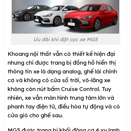
Ưu đãi khi đặt cọc xe MG5
Khoang nội thất vẫn có thiết kế hiện đại
nhưng chỉ được trang bị đồng hồ hiển thị
thông tin xe là dạng analog, ghế lái chỉnh
cơ và không có cửa sổ trời, vô-lăng xe
không còn nút bấm Cruise Control. Tuy
nhiên, xe vẫn màn hình trung tâm lớn và
phanh tay điện tử, điều hòa tự động và có
cửa gió cho ghế sau.
MG5 được trang bị khối động cơ 4 xy lanh,