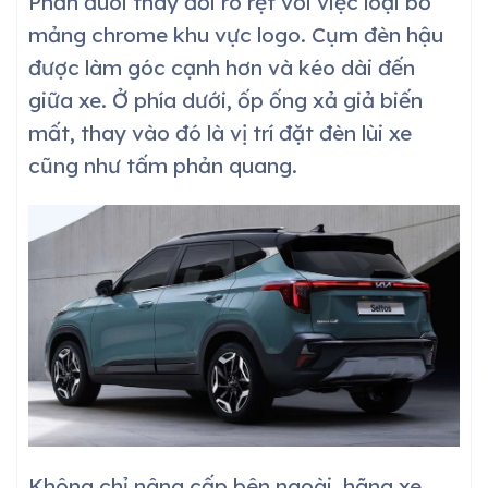
Phần đuôi thay đổi rõ rệt với việc loại bỏ
mảng chrome khu vực logo. Cụm đèn hậu
được làm góc cạnh hơn và kéo dài đến
giữa xe. Ở phía dưới, ốp ống xả giả biến
mất, thay vào đó là vị trí đặt đèn lùi xe
cũng như tấm phản quang.
Không chỉ nâng cấp bên ngoài, hãng xe