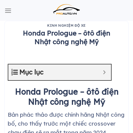
Skip
to
content
KINH NGHIỆM ĐỘ XE
Honda Prologue – ôtô điện
Nhật công nghệ Mỹ
Mục lục
Honda Prologue – ôtô điện
Nhật công nghệ Mỹ
Bản phác thảo được chính hãng Nhật công
bố, cho thấy trước một chiếc crossover
chạy điện sẽ ra mắt trong năm 2024.