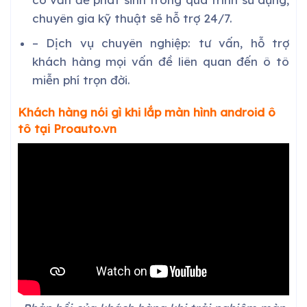
chuyên gia kỹ thuật sẽ hỗ trợ 24/7.
– Dịch vụ chuyên nghiệp: tư vấn, hỗ trợ
khách hàng mọi vấn đề liên quan đến ô tô
miễn phí trọn đời.
Khách hàng nói gì khi lắp màn hình android ô
tô tại Proauto.vn