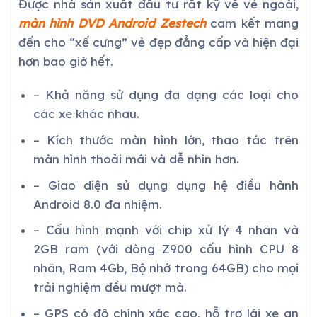
Được nhà sản xuất đầu tư rất kỹ về vẻ ngoài,
màn hình DVD Android Zestech
cam kết mang
đến cho “xế cưng” vẻ đẹp đẳng cấp và hiện đại
hơn bao giờ hết.
– Khả năng sử dụng đa dạng các loại cho
các xe khác nhau.
– Kích thước màn hình lớn, thao tác trên
màn hình thoải mái và dễ nhìn hơn.
– Giao diện sử dụng dụng hệ điều hành
Android 8.0 đa nhiệm.
– Cấu hình mạnh với chip xử lý 4 nhân và
2GB ram (với dòng Z900 cấu hình CPU 8
nhân, Ram 4Gb, Bộ nhớ trong 64GB) cho mọi
trải nghiệm đều mượt mà.
– GPS có độ chính xác cao, hỗ trợ lái xe an