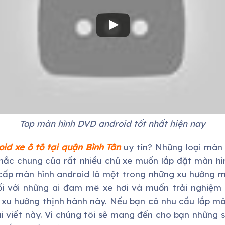
Top màn hình DVD android tốt nhất hiện nay
id xe ô tô tại quận
Bình Tân
uy tín? Những loại màn
 mắc chung của rất nhiều chủ xe muốn lắp đặt màn hì
ấp màn hình android là một trong những xu hướng m
đối với những ai đam mê xe hơi và muốn trải nghiệm
a xu hướng thịnh hành này. Nếu bạn có nhu cầu lắp mà
i viết này. Vì chúng tôi sẽ mang đến cho bạn những