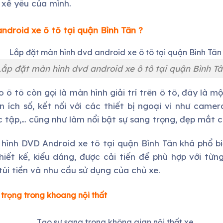
 xế yêu của mình.
ndroid xe ô tô tại
quận Bình Tân
?
Lắp đặt màn hình dvd android xe ô tô tại quận Bình Tâ
 ô tô còn gọi là màn hình giải trí trên ô tô, đây là 
ện ích số, kết nối với các thiết bị ngoại vi như camer
học tập,… cũng như làm nổi bật sự sang trọng, đẹp mắt c
 hình DVD Android xe tô tại quận Bình Tân khá phổ bi
iết kế, kiểu dáng, được cải tiến để phù hợp với từng 
túi tiền và nhu cầu sử dụng của chủ xe.
 trọng trong khoang nội thất