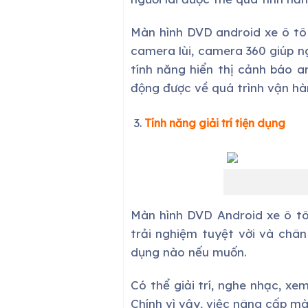
Màn hình DVD android xe ô tô 
camera lùi, camera 360 giúp n
tính năng hiển thị cảnh báo a
động được về quá trình vận hà
Tính năng giải trí tiện dụng
Màn hình DVD Android xe ô tô 
trải nghiệm tuyệt vời và châ
dụng nào nếu muốn.
Có thể giải trí, nghe nhạc, xem
Chính vì vậy, việc nâng cấp mà