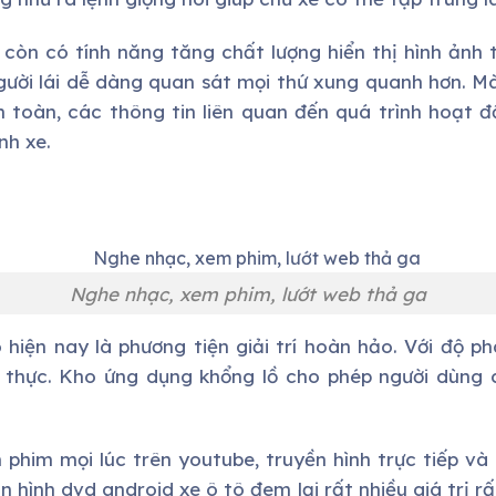
còn có tính năng tăng chất lượng hiển thị hình ảnh
gười lái dễ dàng quan sát mọi thứ xung quanh hơn. M
n toàn, các thông tin liên quan đến quá trình hoạt độ
nh xe.
Nghe nhạc, xem phim, lướt web thả ga
hiện nay là phương tiện giải trí hoàn hảo. Với độ ph
n thực. Kho ứng dụng khổng lồ cho phép người dùng 
 phim mọi lúc trên youtube, truyền hình trực tiếp và 
n hình dvd android xe ô tô đem lại rất nhiều giá trị 