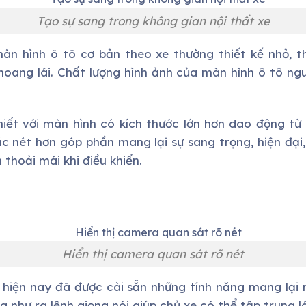
Tạo sự sang trong không gian nội thất xe
màn hình ô tô cơ bản theo xe thường thiết kế nhỏ, t
oang lái. Chất lượng hình ảnh của màn hình ô tô n
iết với màn hình có kích thước lớn hơn dao động từ 
ắc nét hơn góp phần mang lại sự sang trọng, hiện đại,
thoải mái khi điều khiển.
Hiển thị camera quan sát rõ nét
 hiện nay đã được cài sẵn những tính năng mang lại 
g như ra lệnh giọng nói giúp chủ xe có thể tập trung l