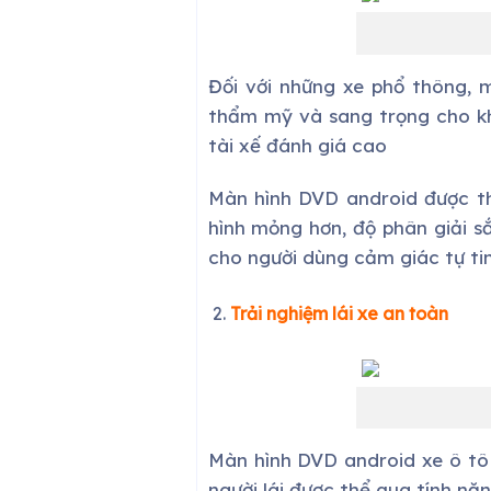
Đối với những xe phổ thông, 
thẩm mỹ và sang trọng cho kh
tài xế đánh giá cao
Màn hình DVD android được th
hình mỏng hơn, độ phân giải s
cho người dùng cảm giác tự tin 
Trải nghiệm lái xe an toàn
Màn hình DVD android xe ô tô
người lái được thể qua tính năn