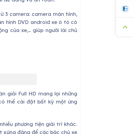
 từ 3 camera: camera màn hình,
àn hình DVD android xe ô tô có
ng của xe,… giúp người lái chủ
ân giải Full HD mang lại những
có thể cài đặt bất kỳ một ứng
nhiều phương tiện giải trí khác.
rất xứng đáng để các bác chủ xe