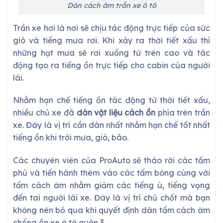
Dán cách âm trần xe ô tô
Trần xe hơi là nơi sẽ chịu tác động trực tiếp của sức
gió và tiếng mưa rơi. Khi xảy ra thời tiết xấu thì
những hạt mưa sẽ rơi xuống từ trên cao và tác
động tạo ra tiếng ồn trực tiếp cho cabin của người
lái.
Nhằm hạn chế tiếng ồn tác động từ thời tiết xấu,
nhiều chủ xe đã
dán vật liệu cách ồn
phía trên trần
xe. Đây là vị trí cần dán nhất nhằm hạn chế tốt nhất
tiếng ồn khi trời mưa, gió, bão.
Các chuyên viên của ProAuto sẽ tháo rời các tấm
phủ và tiến hành thêm vào các tấm bông cùng với
tấm cách âm nhằm giảm các tiếng ù, tiếng vọng
đến tai người lái xe. Đây là vị trí chủ chốt mà bạn
không nên bỏ qua khi quyết định dán tấm
cách âm
chống ồn xe ô tô quận 3
.