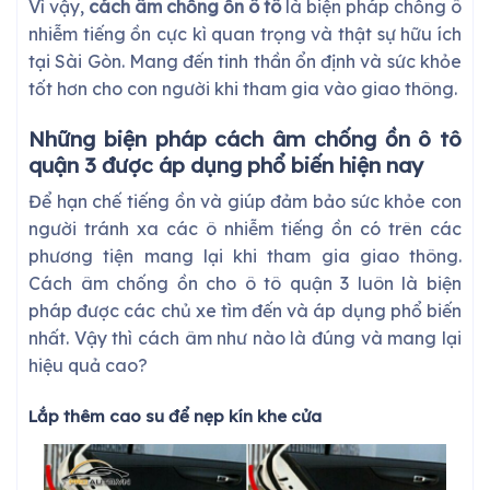
Vì vậy,
cách âm chống ồn ô tô
là biện pháp chống ô
nhiễm tiếng ồn cực kì quan trọng và thật sự hữu ích
tại Sài Gòn. Mang đến tinh thần ổn định và sức khỏe
tốt hơn cho con người khi tham gia vào giao thông.
Những biện pháp cách âm chống ồn ô tô
quận 3 được áp dụng phổ biến hiện nay
Để hạn chế tiếng ồn và giúp đảm bảo sức khỏe con
người tránh xa các ô nhiễm tiếng ồn có trên các
phương tiện mang lại khi tham gia giao thông.
Cách âm chống ồn cho ô tô quận 3 luôn là biện
pháp được các chủ xe tìm đến và áp dụng phổ biến
nhất. Vậy thì cách âm như nào là đúng và mang lại
hiệu quả cao?
Lắp thêm cao su để nẹp kín khe cửa