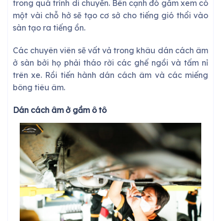
trong quá trình di chuyển. Bên cạnh đó gầm xem có
một vài chỗ hở sẽ tạo cơ sở cho tiếng gió thổi vào
sàn tạo ra tiếng ồn.
Các chuyên viên sẽ vất vả trong khâu dán cách âm
ở sàn bởi họ phải tháo rời các ghế ngồi và tấm nỉ
trên xe. Rồi tiến hành dán cách âm và các miếng
bông tiêu âm.
Dán cách âm ở gầm ô tô