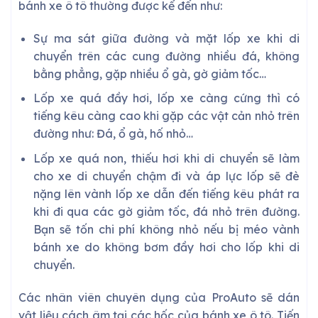
bánh xe ô tô thường được kể đến như:
Sự ma sát giữa đường và mặt lốp xe khi di
chuyển trên các cung đường nhiều đá, không
bằng phẳng, gặp nhiều ổ gà, gờ giảm tốc…
Lốp xe quá đầy hơi, lốp xe càng cứng thì có
tiếng kêu càng cao khi gặp các vật cản nhỏ trên
đường như: Đá, ổ gà, hố nhỏ…
Lốp xe quá non, thiếu hơi khi di chuyển sẽ làm
cho xe di chuyển chậm đi và áp lực lốp sẽ đè
nặng lên vành lốp xe dẫn đến tiếng kêu phát ra
khi đi qua các gờ giảm tốc, đá nhỏ trên đường.
Bạn sẽ tốn chi phí không nhỏ nếu bị méo vành
bánh xe do không bơm đầy hơi cho lốp khi di
chuyển.
Các nhân viên chuyên dụng của ProAuto sẽ dán
vật liệu cách âm tại các hốc của bánh xe ô tô. Tiến