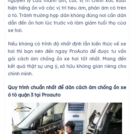
nguyên lý của thanh âm, các vị trí chính xác xuất
hiện tiếng ồn và các vị trí tiêu âm, phản âm có trên
ô tô. Tránh trường hợp dán không đúng nơi cần dán
dẫn đến ồn hơn lúc trước và làm giảm tuổi thọ của
xe hơi.
Nếu không có trình độ nhất định lẫn kiến thức về xe
hơi thì bạn nên đến ngay ProAuto để được tư vấn
gói cách âm chống ồn xe hơi tốt nhất. Mang đến
kết quả thật sự ưng ý, sở hữu không gian riêng cho
chính mình.
Quy trình chuẩn nhất để dán
cách âm chống ồn xe
ô tô quận 3
tại Proauto