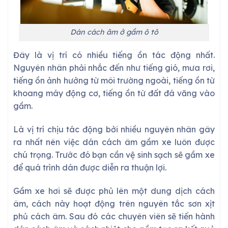
Dán cách âm ở gầm ô tô
Đây là vị trí có nhiều tiếng ồn tác động nhất.
Nguyên nhân phải nhắc đến như tiếng gió, mưa rơi,
tiếng ồn ảnh hưởng từ môi trường ngoài, tiếng ồn từ
khoang máy động cơ, tiếng ồn từ đất đá văng vào
gầm.
Là vị trí chịu tác động bởi nhiều nguyên nhân gây
ra nhất nên việc dán cách âm gầm xe luôn được
chú trọng. Trước đó bạn cần vệ sinh sạch sẽ gầm xe
để quá trình dán được diễn ra thuận lợi.
Gầm xe hơi sẽ được phủ lên một dung dịch cách
âm, cách này hoạt động trên nguyên tắc sơn xịt
phủ cách âm. Sau đó các chuyên viên sẽ tiến hành