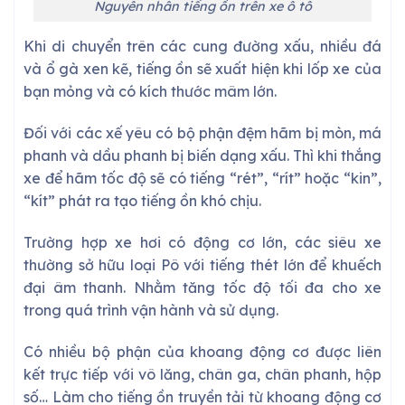
Nguyên nhân tiếng ồn trên xe ô tô
Khi di chuyển trên các cung đường xấu, nhiều đá
và ổ gà xen kẽ, tiếng ồn sẽ xuất hiện khi lốp xe của
bạn mỏng và có kích thước mâm lớn.
Đối với các xế yêu có bộ phận đệm hãm bị mòn, má
phanh và dầu phanh bị biến dạng xấu. Thì khi thắng
xe để hãm tốc độ sẽ có tiếng “rét”, “rít” hoặc “kin”,
“kít” phát ra tạo tiếng ồn khó chịu.
Trường hợp xe hơi có động cơ lớn, các siêu xe
thường sở hữu loại Pô với tiếng thét lớn để khuếch
đại âm thanh. Nhằm tăng tốc độ tối đa cho xe
trong quá trình vận hành và sử dụng.
Có nhiều bộ phận của khoang động cơ được liên
kết trực tiếp với vô lăng, chân ga, chân phanh, hộp
số… Làm cho tiếng ồn truyền tải từ khoang động cơ