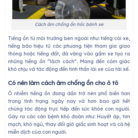
Cách âm chống ồn hốc bánh xe
Tiếng ồn từ môi trường bên ngoài như: tiếng còi xe,
tiếng báo hiệu từ các phương tiện tham gia giao
thông hoặc tiếng đất, đá văng vào gầm xe tạo ra
những tiếng ồn “lách cách”. Mang đến cảm giác
khó chịu và tác động đến tinh thần lái xe của tài xế.
Có nên làm cách âm chống ồn cho ô tô
Ô nhiễm tiếng ồn đang dần trở nên phổ biến hơn
trong tình trạng ngày nay và hơn bao giờ hết
chúng tác động trực tiếp đến sức khỏe con người.
Gây ra các căn bệnh khó đoán như: Huyết áp, tim
mạch, khó ngủ, thay đổi giờ giấc sinh hoạt và cả hệ
miễn dịch của con người.