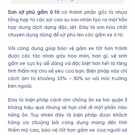
Sơn xịt phủ gầm ô tô
có thành phần gốc là nhựa
tổng hợp từ các sợi cao su non nhân tạo ra một hỗn
hợp dung dịch dạng đặc, sệt. Đây là sơn hóa chất
chuyên dụng dùng để xịt phủ lên các gầm xe ô tô.
Với công dụng giúp bảo vệ gầm xe tốt hơn tránh
được các tác nhân gây hao mòn, han gỉ, vệ sinh
gầm xe cực kỳ dễ dàng và đặc biệt hơn hết là tăng
tính thẩm mỹ cho xế yêu của bạn. Biện pháp này chỉ
cách âm từ khoảng 10% – 30% so với môi trường
bên ngoài.
Đây là biện pháp
cách âm chống ồn xe hơi quận 3
không hiệu quả nhưng sẽ hạn chế đi một phần nào
tiếng ồn. Tuy nhiên đây là biện pháp được khách
hàng ưa chuộng bởi công dụng mang đến tính
thẩm mỹ cao, bảo vệ tốt hơn gầm xe của người sở