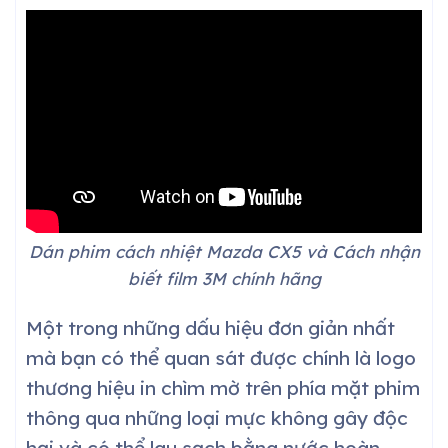
Dán phim cách nhiệt Mazda CX5 và Cách nhận
biết film 3M chính hãng
Một trong những dấu hiệu đơn giản nhất
mà bạn có thể quan sát được chính là logo
thương hiệu in chìm mờ trên phía mặt phim
thông qua những loại mực không gây độc
hại và có thể lau sạch bằng nước hoàn