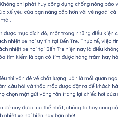
 Không chỉ phát huy công dụng chống nóng bảo vệ
úp xế yêu của bạn nâng cấp hơn với vẻ ngoài cá 
 mới.
n được mục đích đó, một trong những điều kiện cầ
h nhiệt xe hơi uy tín tại
Bến Tre
. Thực tế, việc 
ch nhiệt xe hơi tại
Bến Tre
hiện nay là điều khôn
khóa tìm kiếm là bạn có tìm được hàng trăm hay 
ều thì vấn đề về chất lượng luôn là mối quan ngạ
răm câu hỏi và thắc mắc được đặt ra để khách hà
họ chọn mặt gửi vàng tân trang lại chiếc hơi của 
vấn đề này được cụ thể nhất, chúng ta hãy cùng cậ
 nhiệt xe hơi hiện nay bạn nhé!