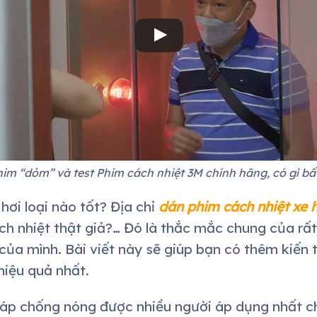
him “dỏm” và test Phim cách nhiệt 3M chính hãng, có gì bấ
hơi loại nào tốt? Địa chỉ
dán phim cách nhiệt xe h
ch nhiệt thật giả?… Đó là thắc mắc chung của rấ
của mình. Bài viết này sẽ giúp bạn có thêm kiến 
hiệu quả nhất.
p chống nóng được nhiều người áp dụng nhất cho