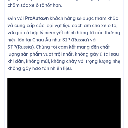
chăm sóc xe ô tô tốt hơn.
Đến với
ProAuto.vn
khách hàng sẽ được tham khảo
và cung cấp các loại vật liệu cách âm cho xe ô tô,
với giá cả hợp lý niêm yết chính hãng từ các thương
hiệu lớn tại Châu Âu như: SIP (Russia) và
STP(Russia). Chúng tôi cam kết mang đến chất
lượng sản phẩm vượt trội nhất, không gây ù tai sau
khi dán, không mùi, không cháy với trọng lượng nhẹ
không gây hao tốn nhiên liệu.