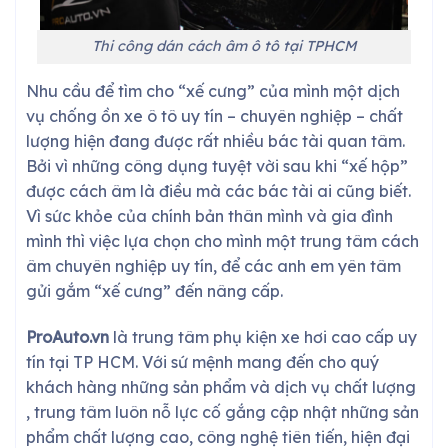
Thi công dán cách âm ô tô tại TPHCM
Nhu cầu để tìm cho “xế cưng” của mình một
dịch
vụ chống ồn xe ô tô
uy tín – chuyên nghiệp – chất
lượng
hiện đang được rất nhiều bác tài quan tâm.
Bởi vì những công dụng tuyệt vời sau khi “xế hộp”
được cách âm là điều mà các bác tài ai cũng biết.
Vì sức khỏe của chính bản thân mình và gia đình
mình thì việc lựa chọn cho mình một
trung tâm cách
âm chuyên nghiệp
uy tín, để các anh em yên tâm
gửi gắm “xế cưng” đến nâng cấp.
ProAuto.vn
là trung tâm phụ kiện xe hơi cao cấp uy
tín tại TP HCM. Với sứ mệnh mang đến cho quý
khách hàng những sản phẩm và dịch vụ chất lượng
, trung tâm luôn nỗ lực cố gắng cập nhật những sản
phẩm chất lượng cao, công nghệ tiên tiến, hiện đại