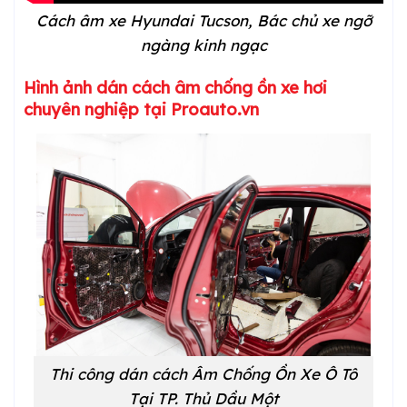
Cách âm xe Hyundai Tucson, Bác chủ xe ngỡ
ngàng kinh ngạc
Hình ảnh dán cách âm chống ồn xe hơi
chuyên nghiệp tại Proauto.vn
Thi công dán cách Âm Chống Ồn Xe Ô Tô
Tại
TP. Thủ Dầu Một