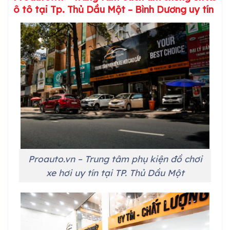
ô tô tại
Tp. Thủ Dầu Một – Bình Dương
uy tín
Proauto.vn – Trung tâm phụ kiện đồ chơi
xe hơi uy tín tại
TP. Thủ Dầu Một