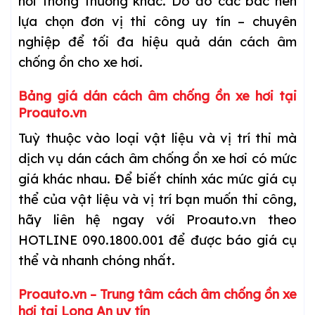
hơi
thông thường khác. Do đó các bác nên
lựa chọn đơn vị thi công uy tín – chuyên
nghiệp để tối đa hiệu quả dán cách âm
chống ồn cho xe
hơi
.
Bảng giá dán cách âm chống ồn xe
hơi
tại
Proauto.vn
Tuỳ thuộc vào loại vật liệu và vị trí thi mà
dịch vụ dán cách âm chống ồn xe
hơi
có mức
giá khác nhau. Để biết chính xác mức giá cụ
thể của vật liệu và vị trí bạn muốn thi công,
hãy liên hệ ngay với Proauto.vn theo
HOTLINE 090.1800.001 để được báo giá cụ
thể và nhanh chóng nhất.
Proauto.vn – Trung tâm cách âm chống ồn xe
hơi
tại Long An uy tín