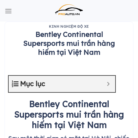
Skip
to
content
KINH NGHIỆM ĐỘ XE
Bentley Continental
Supersports mui trần hàng
hiếm tại Việt Nam
Mục lục
Bentley Continental
Supersports mui trần hàng
hiếm tại Việt Nam