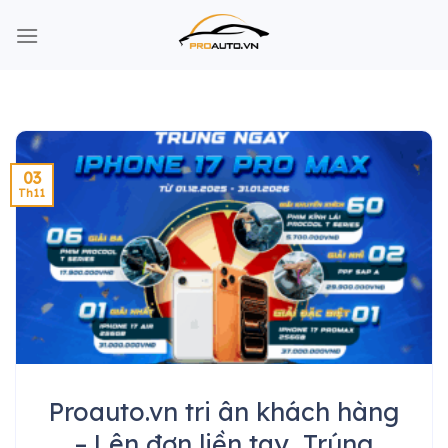
Skip
to
content
03
Th11
Proauto.vn tri ân khách hàng
– Lên đơn liền tay, Trúng